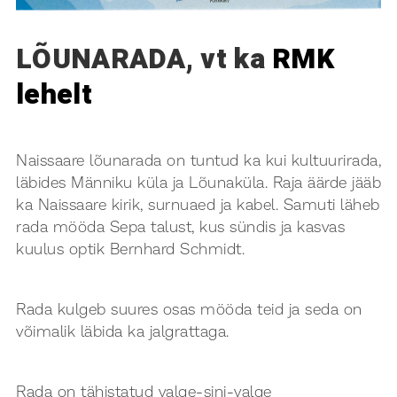
LÕUNARADA, vt ka
RMK
lehelt
Naissaare lõunarada on tuntud ka kui kultuurirada,
läbides Männiku küla ja Lõunaküla. Raja äärde jääb
ka Naissaare kirik, surnuaed ja kabel. Samuti läheb
rada mööda Sepa talust, kus sündis ja kasvas
kuulus optik Bernhard Schmidt.
Rada kulgeb suures osas mööda teid ja seda on
võimalik läbida ka jalgrattaga.
Rada on tähistatud valge-sini-valge