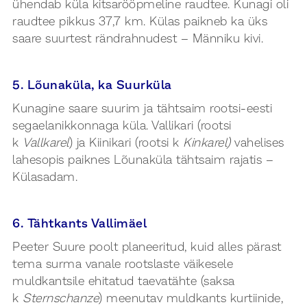
ühendab küla kitsarööpmeline raudtee. Kunagi oli
raudtee pikkus 37,7 km. Külas paikneb ka üks
saare suurtest rändrahnudest – Männiku kivi.
5. Lõunaküla, ka Suurküla
Kunagine saare suurim ja tähtsaim rootsi-eesti
segaelanikkonnaga küla. Vallikari (rootsi
k
Vallkarel
) ja Kiinikari (rootsi k
Kinkarel)
vahelises
lahesopis paiknes Lõunaküla tähtsaim rajatis –
Külasadam.
6. Tähtkants Vallimäel
Peeter Suure poolt planeeritud, kuid alles pärast
tema surma vanale rootslaste väikesele
muldkantsile ehitatud taevatähte (saksa
k
Sternschanze
) meenutav muldkants kurtiinide,