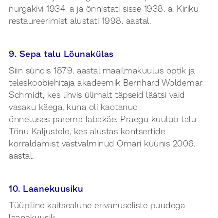
nurgakivi 1934. a ja õnnistati sisse 1938. a. Kiriku
restaureerimist alustati 1998. aastal.
9. Sepa talu Lõunakülas
Siin sündis 1879. aastal maailmakuulus optik ja
teleskoobiehitaja akadeemik Bernhard Woldemar
Schmidt, kes lihvis ülimalt täpseid läätsi vaid
vasaku käega, kuna oli kaotanud
õnnetuses parema labakäe. Praegu kuulub talu
Tõnu Kaljustele, kes alustas kontsertide
korraldamist vastvalminud Omari küünis 2006.
aastal.
10. Laanekuusiku
Tüüpiline kaitsealune erivanuseliste puudega