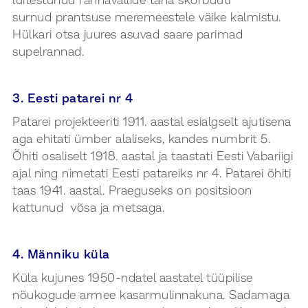
luitestunud rannavallide taha skorbuuti
surnud prantsuse meremeestele väike kalmistu.
Hülkari otsa juures asuvad saare parimad
supelrannad.
3. Eesti patarei nr 4
Patarei projekteeriti 1911. aastal esialgselt ajutisena
aga ehitati ümber alaliseks, kandes numbrit 5.
Õhiti osaliselt 1918. aastal ja taastati Eesti Vabariigi
ajal ning nimetati Eesti patareiks nr 4. Patarei õhiti
taas 1941. aastal. Praeguseks on positsioon
kattunud võsa ja metsaga.
4. Männiku küla
Küla kujunes 1950-ndatel aastatel tüüpilise
nõukogude armee kasarmulinnakuna. Sadamaga