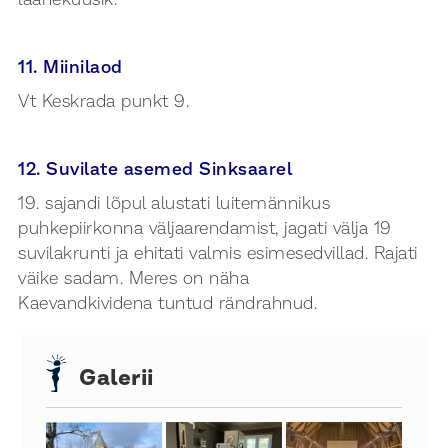
laanekuusik.
11. Miinilaod
Vt Keskrada punkt 9.
12. Suvilate asemed Sinksaarel
19. sajandi lõpul alustati luitemännikus
puhkepiirkonna väljaarendamist, jagati välja 19
suvilakrunti ja ehitati valmis esimesedvillad. Rajati
väike sadam. Meres on näha
Kaevandkividena tuntud rändrahnud.
Galerii