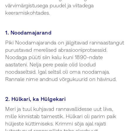
värvimärgistusega puudel ja viitadega
keeramiskohtades.
1. Noodamajarand
Piki Noodamajaranda on jälgitavad rannaastangut
purustavad merelised abrasiooniprotsessid.
Noodaga püüti siin kalu kuni 1890-ndate
aastateni. Nelja pere peale olid loodud
noodaseltsid. Igal seltsil oli oma noodamaja.
Rannale nime andnud võrgukuurid on hävinud.
2. Hülkari, ka Hülgekari
Meri ja tuul kuhjavad rannavallidesse uut liiva,
mille kinnistab taimestik. Hülkari oli parim paik
hüljeste küttimiseks. Krimmi sõja ajal rajati