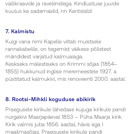
vallikraavide ja raveliinidega. Kindlustuse juurde
kuulus ka sadamasild, nn Kantsisild.
7. Kalmistu
Kuigi vana nimi Kapelle viitab muistsele
rannakabelile, on tegemist väikese põlistest
mändidest varjatud kalmuaiaga.
Keskseks mälestiseks on Krimmi sõjas (1854–
1855) hukkunud inglise meremeestele 1927. a
püstitatud kalmukivi, mis renoveeriti 2000. aastal.
8. Rootsi-Mihkli koguduse abikirik
Praegusele kirikule lähedase kujuga kirikule pandi
nurgakivi Maarjapäeval 1853 – Püha Maarja kirik.
Kirik valmis juba 1856. aastal, hävis aga I
maailmasõjas. Praegusele kirikule pandi