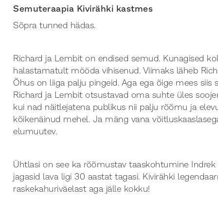
Semuteraapia Kivirähki kastmes
Sõpra tunned hädas.
Richard ja Lembit on endised semud. Kunagised kol
halastamatult mööda vihisenud. Viimaks läheb Richar
Õhus on liiga palju pingeid. Aga ega õige mees siis s
Richard ja Lembit otsustavad oma suhte üles sooje
kui nad näitlejatena publikus nii palju rõõmu ja ele
kõikenäinud mehel. Ja mäng vana võitluskaaslasega v
elumuutev.
Ühtlasi on see ka rõõmustav taaskohtumine Indrek 
jagasid lava ligi 30 aastat tagasi. Kivirähki legenda
raskekahuriväelast aga jälle kokku!