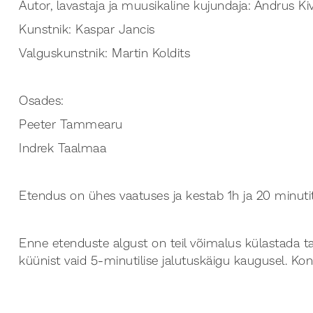
Autor, lavastaja ja muusikaline kujundaja: Andrus Ki
Kunstnik: Kaspar Jancis
Valguskunstnik: Martin Koldits
Osades:
Peeter Tammearu
Indrek Taalmaa
Etendus on ühes vaatuses ja kestab 1h ja 20 minutit
Enne etenduste algust on teil võimalus külastada ta
küünist vaid 5-minutilise jalutuskäigu kaugusel. Kon