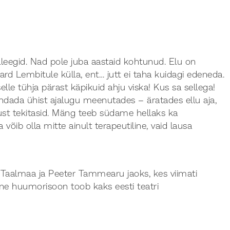
leegid. Nad pole juba aastaid kohtunud. Elu on
d Lembitule külla, ent… jutt ei taha kuidagi edeneda.
elle tühja pärast käpikuid ahju viska! Kus sa sellega!
ndada ühist ajalugu meenutades – äratades ellu aja,
vust tekitasid. Mäng teeb südame hellaks ka
õib olla mitte ainult terapeutiline, vaid lausa
Taalmaa ja Peeter Tammearu jaoks, kes viimati
arne huumorisoon toob kaks eesti teatri