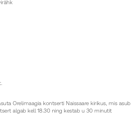
virähk
.
suta Orelimaagia kontserti Naissaare kirikus, mis asub
tsert algab kell 18.30 ning kestab u 30 minutit