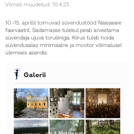
Viimati muudetud:
10.4.23
10.-15. aprillil toimuvad süvendustööd
Naissaare
faarvaatril. Sadamasse tulekul peab arvestama
süvendaja ujuva toruliiniga. Kiirus tuleb hoida
süvendusalas minimaalne ja mootor võimalusel
ülemises asendis.
Galerii