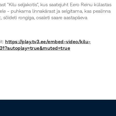
ast "Kilu seljakotis", kus saatejuht Eero Reinu külastas
arele - puhkama linnakärast ja selgitama, kas pealinna
, sõideti rongiga, osaleti saare aastapäeva
it:
https://play.tv3.ee/embed-video/kilu-
2231?autoplay=true&muted=true