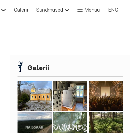
Galerii
Sündmused
Menüü
ENG
❯
❯
Galerii